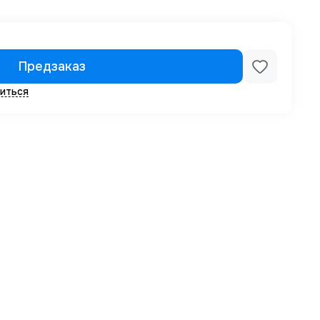
Предзаказ
иться