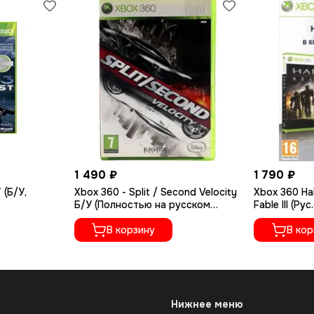
1 490 ₽
1 790 ₽
 (Б/У,
Xbox 360 - Split / Second Velocity
Xbox 360 Hal
Б/У (Полностью на русском
Fable III (Рус
языке)
В корзину
В кор
Нижнее меню