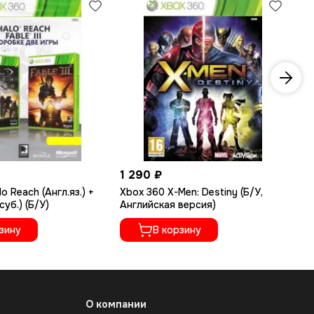
1 290 ₽
1 
o Reach (Англ.яз.) +
Xbox 360 X-Men: Destiny (Б/У,
Xb
.суб.) (Б/У)
Английская версия)
An
зину
В корзину
О компании