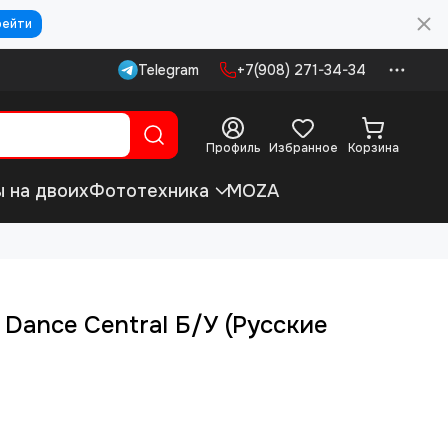
рейти
Telegram
+7(908) 271-34-34
Профиль
Избранное
Корзина
ы на двоих
Фототехника
MOZA
 Dance Central Б/У (Русские