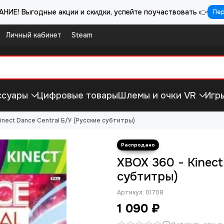
НИЕ! Выгодные акции и скидки, успейте поучаствовать 👉
Пе
Личный кабинет
Steam
ссуары
Цифровые товары
Шлемы и очки VR
Игр
Kinect Dance Central Б/У (Русские субтитры)
XBOX 360 - Kinect
субтитры)
Артикул:
01708
1 090 ₽