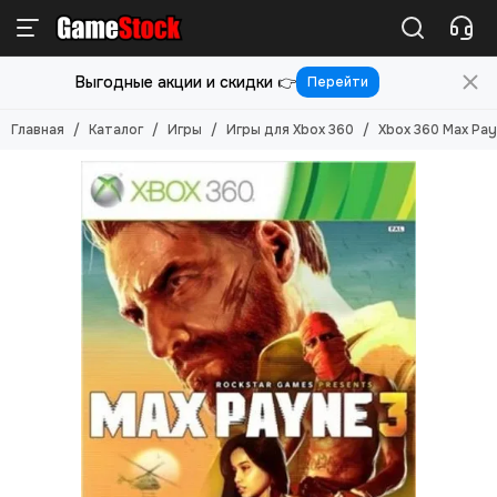
Игры
Выгодные акции и скидки 👉
Перейти
Смотреть все товары
Игры для PlayStation 5
Главная
Каталог
Игры
Игры для Xbox 360
Xbox 360 Max Pay
Игры для PlayStation 4
Игры для PlayStation 3
Игры для PlayStation 2
Игры для Nintendo Switch 2
Игры для Nintendo Switch
Игры для Nintendo 3DS
Игры для Xbox ONE/SERIES S/X
Игры для Xbox Original
Игры для Xbox 360
Игры для Sony PS Vita
Игры для Sony PSP
Игры (Картриджи) для 8-бит
Игры (картриджи) для Sega Mega Drive 16-бит
Игры под VR