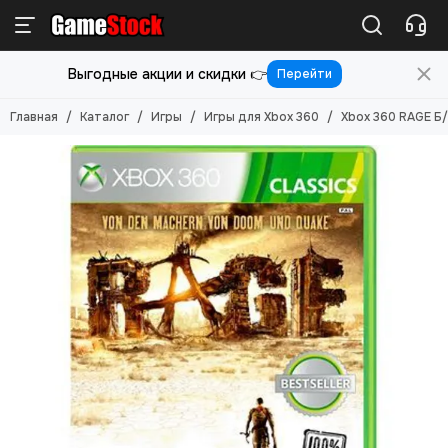
Игры
Выгодные акции и скидки 👉
Перейти
Смотреть все товары
Игры для PlayStation 5
Главная
Каталог
Игры
Игры для Xbox 360
Xbox 360 RAGE Б/
Игры для PlayStation 4
Игры для PlayStation 3
Игры для PlayStation 2
Игры для Nintendo Switch 2
Игры для Nintendo Switch
Игры для Nintendo 3DS
Игры для Xbox ONE/SERIES S/X
Игры для Xbox Original
Игры для Xbox 360
Игры для Sony PS Vita
Игры для Sony PSP
Игры (Картриджи) для 8-бит
Игры (картриджи) для Sega Mega Drive 16-бит
Игры под VR