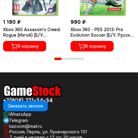
1 190 ₽
990 ₽
Xbox 360 Assassin's Creed:
Xbox 360 - PES 2013: Pro
Rogue (Изгой) (Б/У,
Evolution Soccer (Б/У, Русские
Полностью на русском
субтитры)
языке)
В корзину
В корзину
+7(908) 271-34-34
Заказать звонок
WhatsApp
Telegram
kazoom@mail.ru
Россия, Пермь, ул. Луначарского 101
7 дней в неделю с 12 до 20 часов