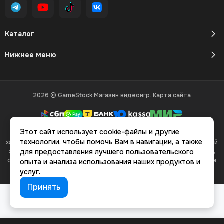
Каталог
Нижнее меню
2026 © GameStock Магазин видеоигр.
Карта сайта
Этот сайт использует cookie-файлы и другие
Вся представленная на сайте информация, касающаяся
технологии, чтобы помочь Вам в навигации, а также
характеристик, стоимости товаров и услуг, носит информационный
характер и ни при каких условиях не является публичной офертой,
для предоставления лучшего пользовательского
определяемой положениями Статьи 437(2) Гражданского кодекса
опыта и анализа использования наших продуктов и
РФ.
услуг.
Принять