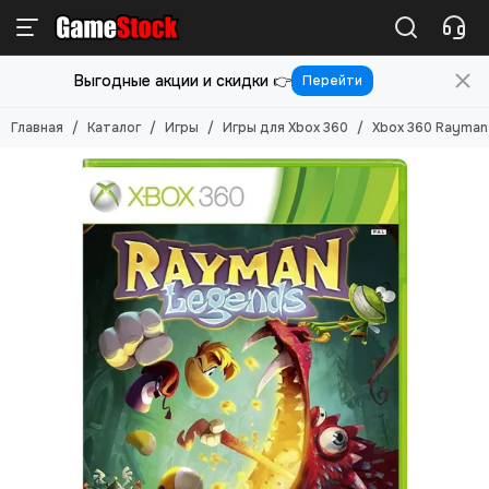
Игры
Выгодные акции и скидки 👉
Перейти
Смотреть все товары
Игры для PlayStation 5
Главная
Каталог
Игры
Игры для Xbox 360
Xbox 360 Rayman
Игры для PlayStation 4
Игры для PlayStation 3
Игры для PlayStation 2
Игры для Nintendo Switch 2
Игры для Nintendo Switch
Игры для Nintendo 3DS
Игры для Xbox ONE/SERIES S/X
Игры для Xbox Original
Игры для Xbox 360
Игры для Sony PS Vita
Игры для Sony PSP
Игры (Картриджи) для 8-бит
Игры (картриджи) для Sega Mega Drive 16-бит
Игры под VR