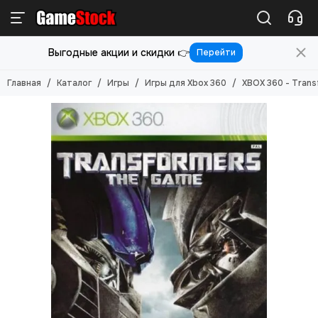
Игры
Выгодные акции и скидки 👉
Перейти
Смотреть все товары
Игры для PlayStation 5
Главная
Каталог
Игры
Игры для Xbox 360
XBOX 360 - Trans
Игры для PlayStation 4
Игры для PlayStation 3
Игры для PlayStation 2
Игры для Nintendo Switch 2
Игры для Nintendo Switch
Игры для Nintendo 3DS
Игры для Xbox ONE/SERIES S/X
Игры для Xbox Original
Игры для Xbox 360
Игры для Sony PS Vita
Игры для Sony PSP
Игры (Картриджи) для 8-бит
Игры (картриджи) для Sega Mega Drive 16-бит
Игры под VR