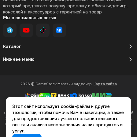
который предлагает покупку, продажу и обмен видеоигр,
консолей и аксессуаров с гарантией на товар
Мы в социальных сетях
Каталог
Нижнее меню
2026 © GameStock Магазин видеоигр.
Карта сайта
Этот сайт использует cookie-файлы и другие
Вся представленная на сайте информация, касающаяся
технологии, чтобы помочь Вам в навигации, а также
характеристик, стоимости товаров и услуг, носит информационный
характер и ни при каких условиях не является публичной офертой,
для предоставления лучшего пользовательского
определяемой положениями Статьи 437(2) Гражданского кодекса
опыта и анализа использования наших продуктов и
РФ.
услуг.