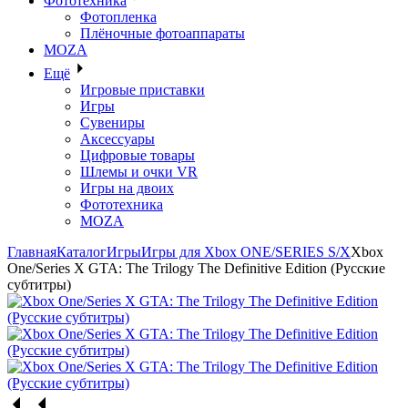
Фототехника
Фотопленка
Плёночные фотоаппараты
MOZA
Ещё
Игровые приставки
Игры
Сувениры
Аксессуары
Цифровые товары
Шлемы и очки VR
Игры на двоих
Фототехника
MOZA
Главная
Каталог
Игры
Игры для Xbox ONE/SERIES S/X
Xbox
One/Series X GTA: The Trilogy The Definitive Edition (Русские
субтитры)