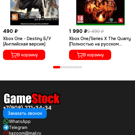
490 ₽
1 990 ₽
2 490 ₽
Xbox One - Destiny Б/У
Xbox One/Series X The Quarry
(Английская версия)
(Полностью на русском
языке)
В корзину
В корзину
+7(908) 271-34-34
Заказать звонок
WhatsApp
Telegram
kazoom@mail.ru