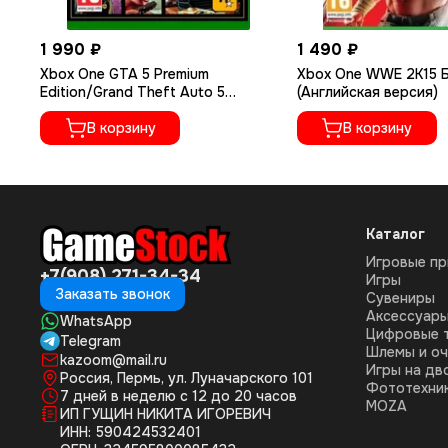
1 990 ₽
1 490 ₽
Xbox One GTA 5 Premium
Xbox One WWE 2K15 
Edition/Grand Theft Auto 5
(Английская версия)
(Новый, Русские субтитры)
В корзину
В корзину
Каталог
Игровые пр
+7(908) 271-34-34
Игры
Заказать звонок
Сувениры
Аксессуар
WhatsApp
Цифровые 
Telegram
Шлемы и оч
kazoom@mail.ru
Игры на дв
Россия, Пермь, ул. Луначарского 101
Фототехни
7 дней в неделю с 12 до 20 часов
MOZA
ИП ГУЩИН НИКИТА ИГОРЕВИЧ
ИНН: 590424532401