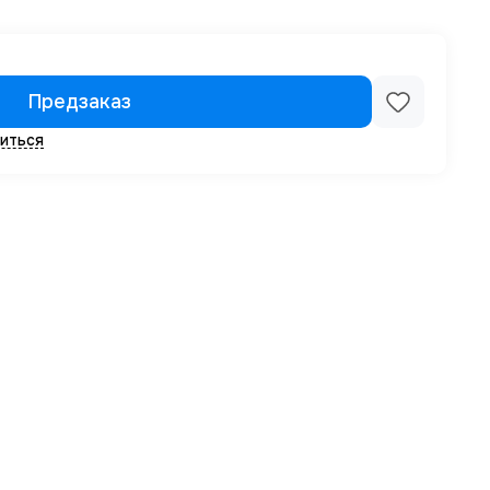
Предзаказ
иться