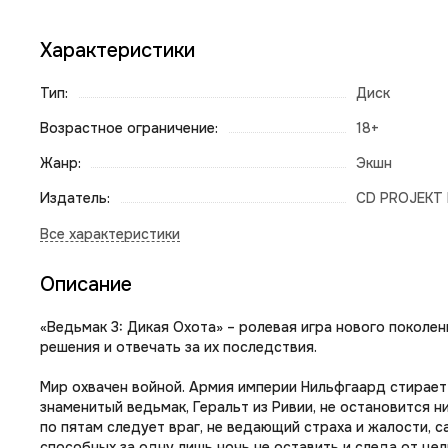
Характеристики
Тип:
Диск
Возрастное ограничение:
18+
Жанр:
Экшн
Издатель:
CD PROJEKT
Описание
«Ведьмак 3: Дикая Охота» – ролевая игра нового покол
решения и отвечать за их последствия.
Мир охвачен войной. Армия империи Нильфгаард стирает
знаменитый ведьмак, Геральт из Ривии, не остановится н
по пятам следует враг, не ведающий страха и жалости, 
способных за одну лишь ночь не оставить и следа от це