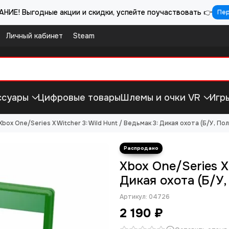
НИЕ! Выгодные акции и скидки, успейте поучаствовать 👉
Пе
Личный кабинет
Steam
ссуары
Цифровые товары
Шлемы и очки VR
Игр
Xbox One/Series X Witcher 3: Wild Hunt / Ведьмак 3: Дикая охота (Б/У, П
Xbox One/Series X
Дикая охота (Б/У
Артикул:
04726
2 190 ₽