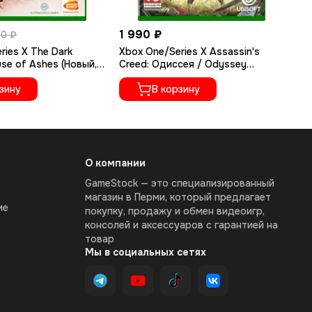
1 990 ₽
2 
90 ₽
ries X The Dark
Xbox One/Series X Assassin's
Xb
use of Ashes (Новый,
Creed: Одиссея / Odyssey
St
а русском языке)
(Новый, Полностью на русском
Bu
зину
языке)
В корзину
су
О компании
GameStock — это специализированный
магазин в Перми, который предлагает
ие
покупку, продажу и обмен видеоигр,
консолей и аксессуаров с гарантией на
товар
Мы в социальных сетях