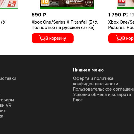
590 ₽
1 790 ₽
2 1
Б/У
Xbox One/Series X Titanfall (Б/У,
Xbox One/Se
Полностью на русском языке)
Pictures: Ho
Полностью н
В корзину
В кор
Нижнее меню
иставки
Оферта и политика
конфиденциальности
Пользовательское соглашен
ы
Условия обмена и возврата
товары
Блог
ки VR
оих
ка