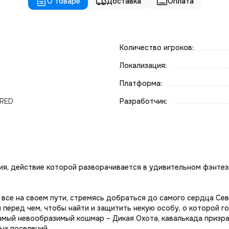
О товаре
Доставка
Оплата
Количество игроков:
Локализация:
Платформа:
 RED
Разработчик:
ения, действие которой разворачивается в удивительном фэнте
 все на своем пути, стремясь добраться до самого сердца С
и перед чем, чтобы найти и защитить некую особу, о которой 
самый невообразимый кошмар – Дикая Охота, кавалькада призра
лых поселений…