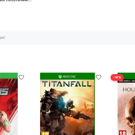
ым!
−18%