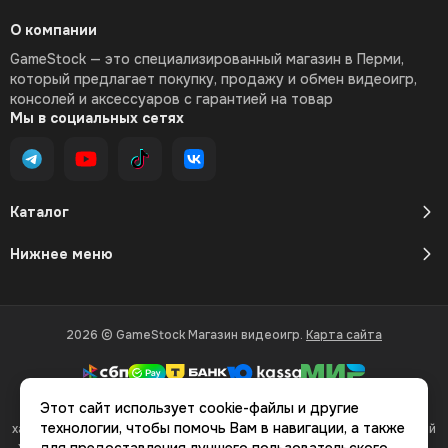
О компании
GameStock — это специализированный магазин в Перми,
который предлагает покупку, продажу и обмен видеоигр,
консолей и аксессуаров с гарантией на товар
Мы в социальных сетях
Каталог
Нижнее меню
2026 © GameStock Магазин видеоигр.
Карта сайта
Этот сайт использует cookie-файлы и другие
Вся представленная на сайте информация, касающаяся
технологии, чтобы помочь Вам в навигации, а также
характеристик, стоимости товаров и услуг, носит информационный
характер и ни при каких условиях не является публичной офертой,