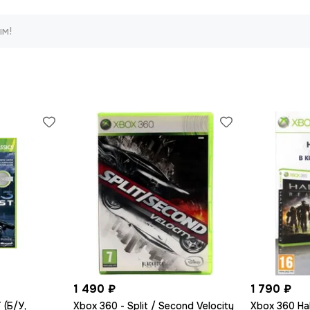
ым!
1 490 ₽
1 790 ₽
 (Б/У,
Xbox 360 - Split / Second Velocity
Xbox 360 Hal