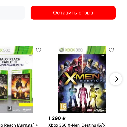
Оставить отзыв
1 290 ₽
1 
o Reach (Англ.яз.) +
Xbox 360 X-Men: Destiny (Б/У,
Xb