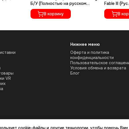
Б/У (Полностью на русском
Fable III (Рус
языке)
В корзину
В кор
Нижнее меню
иставки
Оферта и политика
конфиденциальности
Пользовательское соглашен
ы
Условия обмена и возврата
товары
Блог
ки VR
оих
ка
пользует cookie-файлы и другие технологии, чтобы помочь Вам