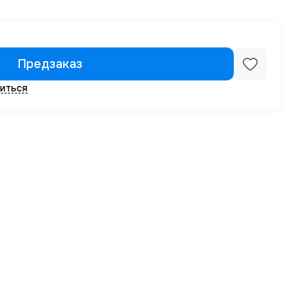
Предзаказ
иться