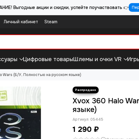
НИЕ! Выгодные акции и скидки, успейте поучаствовать 👉
Пе
Личный кабинет
Steam
ссуары
Цифровые товары
Шлемы и очки VR
Игр
lo Wars (Б/У, Полностью на русском языке)
Xvox 360 Halo Wa
языке)
Артикул:
05445
1 290 ₽