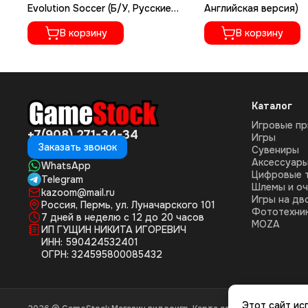
Evolution Soccer (Б/У, Русские
Английская версия)
субтитры)
В корзину
В корзину
Каталог
Игровые пр
+7(908) 271-34-34
Игры
Заказать звонок
Сувениры
Аксессуар
WhatsApp
Цифровые 
Telegram
Шлемы и оч
kazoom@mail.ru
Игры на дв
Россия, Пермь, ул. Луначарского 101
Фототехни
7 дней в неделю с 12 до 20 часов
MOZA
ИП ГУЩИН НИКИТА ИГОРЕВИЧ
ИНН: 590424532401
ОГРН: 324595800085432
Этот сайт ис